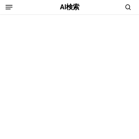
Menu
Skip
AI検索
to
sea
main
content