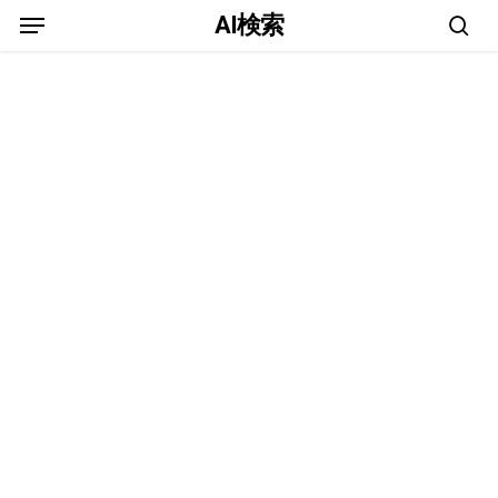
Menu
Skip
AI検索
to
sea
main
content