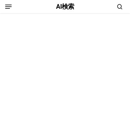
Menu
Skip
AI検索
to
sea
main
content