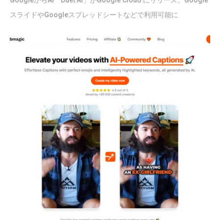
GoogleからAI「Duet AI」がGoogle Cloud にリリース。Google
スライドやGoogleスプレッドシートなどで利用可能に